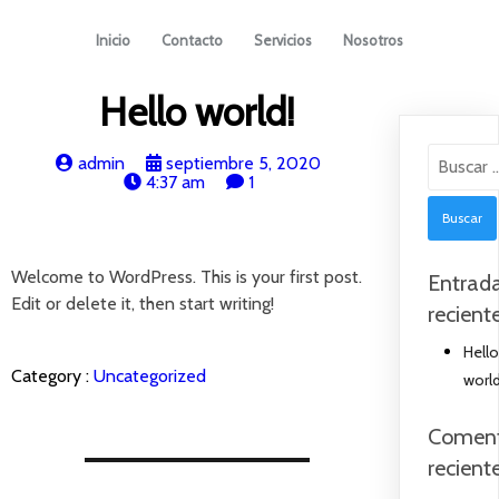
Inicio
Contacto
Servicios
Nosotros
Hello world!
Buscar:
admin
septiembre 5, 2020
4:37 am
1
Welcome to WordPress. This is your first post.
Entrad
Edit or delete it, then start writing!
recient
Hell
Category :
Uncategorized
world
Coment
recient