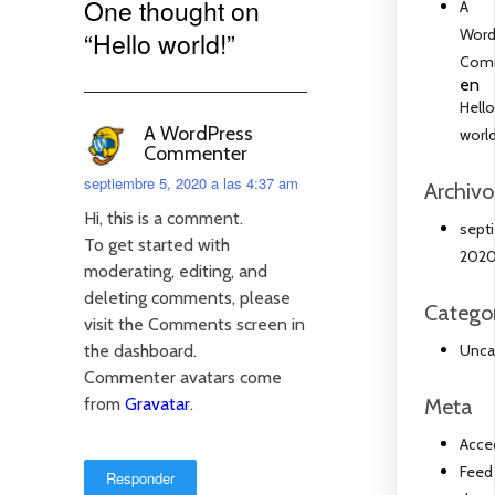
One thought on
A
Word
“
Hello world!
”
Com
en
Hell
A WordPress
world
Commenter
septiembre 5, 2020 a las 4:37 am
Archivo
Hi, this is a comment.
sept
To get started with
202
moderating, editing, and
deleting comments, please
Catego
visit the Comments screen in
the dashboard.
Unca
Commenter avatars come
from
Gravatar
.
Meta
Acce
Feed
Responder